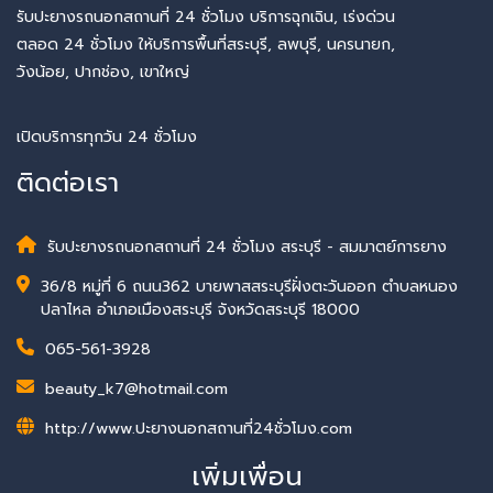
รับปะยางรถนอกสถานที่ 24 ชั่วโมง บริการฉุกเฉิน, เร่งด่วน
ตลอด 24 ชั่วโมง ให้บริการพื้นที่สระบุรี, ลพบุรี, นครนายก,
วังน้อย, ปากช่อง, เขาใหญ่
เปิดบริการทุกวัน 24 ชั่วโมง
ติดต่อเรา
รับปะยางรถนอกสถานที่ 24 ชั่วโมง สระบุรี - สมมาตย์การยาง
36/8 หมู่ที่ 6 ถนน362 บายพาสสระบุรีฝั่งตะวันออก ตำบลหนอง
ปลาไหล อำเภอเมืองสระบุรี จังหวัดสระบุรี 18000
065-561-3928
beauty_k7@hotmail.com
http://www.ปะยางนอกสถานที่24ชั่วโมง.com
เพิ่มเพื่อน