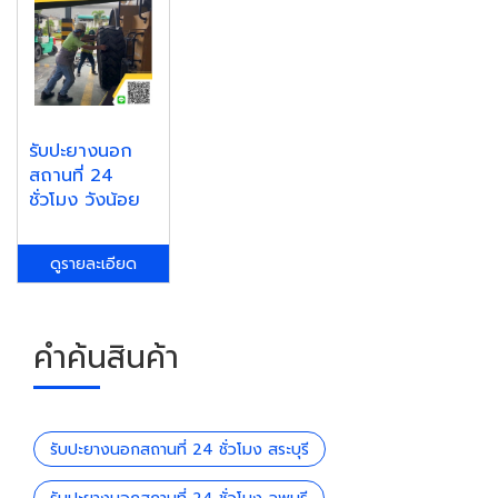
รับปะยางนอก
สถานที่ 24
ชั่วโมง วังน้อย
ดูรายละเอียด
คำค้นสินค้า
รับปะยางนอกสถานที่ 24 ชั่วโมง สระบุรี