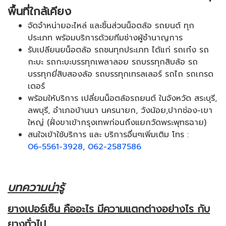
พื้นที่ใกล้เคียง
จัดจำหน่ายอะไหล่ และชิ้นส่วนน็อตล้อ รถยนต์ ทุก
ประเภท พร้อมบริการด้วยทีมช่างผู้ชำนาญการ
รับเปลียนยน็อตล้อ รถชนทุกประเภท ได้แก่ รถเก๋ง รถ
กะบะ รถกะบะบรรทุกเพลาลอย รถบรรทุกสิบล้อ รถ
บรรทุกยี่สิบสองล้อ รถบรรทุกเทรลเลอร์ รถไถ รถเกรด
เดอร์
พร้อมให้บริการ เปลี่ยนน็อตล้อรถยนต์ ในจังหวัด สระบุรี,
ลพบุรี, อำเภอบ้านนา นครนายก, วังน้อย,ปากช่อง-เขา
ใหญ่ (ฝั่งขาเข้ากรุงเทพก่อนถึงแยกวัดพระพุทธฉาย)
สนใจเข้าใช้บริการ และ บริการอื่นๆเพิ่มเติม โทร :
06-5561-3928
,
062-2587586
บทความน่ารู้
ยางเปอร์เซ็น คืออะไร มีความแตกต่างอย่างไร กับ
ยางทั่วไป